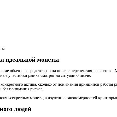
еты
а идеальной монеты
ание обычно сосредоточено на поиске перспективного актива. М
тные участники рынка смотрят на ситуацию иначе.
а конкретного актива, сколько от понимания принципов работы 
и без понимания рисков.
иску «секретных монет», а изучению закономерностей крипторы
ного людей